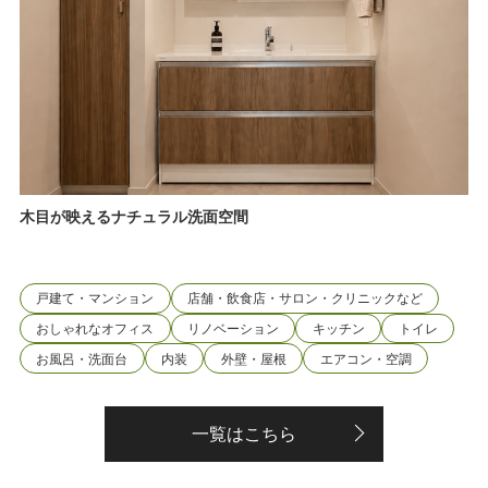
木目が映えるナチュラル洗面空間
戸建て・マンション
店舗・飲食店・サロン・クリニックなど
おしゃれなオフィス
リノベーション
キッチン
トイレ
お風呂・洗面台
内装
外壁・屋根
エアコン・空調
一覧はこちら