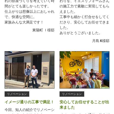
れの部屋づくりを考えていく時
わりを、イエスリフォームさん
間がとても楽しかったです。
の施工力で素敵に実現してもら
仕上がりは想像以上におしゃれ
えました。
で、快適な空間に。
工事中も細かく打合せをしてく
家族みんな大満足です！
ださり、安心してお任せできま
した。
東陽町 Ｉ様邸
ありがとうございました。
月島 K様邸
リノベーション
リノベーション
イメージ通りの工事で満足！
安心してお任せすることが出
来ました
今回、知人の紹介でリノベーシ