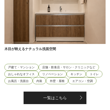
木目が映えるナチュラル洗面空間
戸建て・マンション
店舗・飲食店・サロン・クリニックなど
おしゃれなオフィス
リノベーション
キッチン
トイレ
お風呂・洗面台
内装
外壁・屋根
エアコン・空調
一覧はこちら