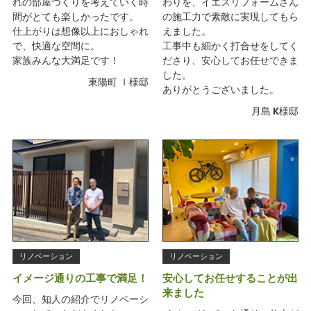
れの部屋づくりを考えていく時
わりを、イエスリフォームさん
間がとても楽しかったです。
の施工力で素敵に実現してもら
仕上がりは想像以上におしゃれ
えました。
で、快適な空間に。
工事中も細かく打合せをしてく
家族みんな大満足です！
ださり、安心してお任せできま
した。
東陽町 Ｉ様邸
ありがとうございました。
月島 K様邸
リノベーション
リノベーション
イメージ通りの工事で満足！
安心してお任せすることが出
来ました
今回、知人の紹介でリノベーシ