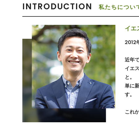
INTRODUCTION
私たちについ
イエ
201
近年で
イエ
と。
単に
す。
これ