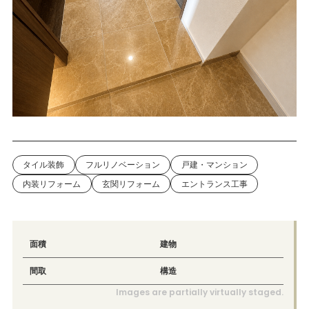
タイル装飾
フルリノベーション
戸建・マンション
内装リフォーム
玄関リフォーム
エントランス工事
面積
建物
間取
構造
Images are partially virtually staged.