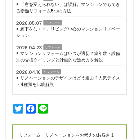
「窓を変えられない」は誤解。マンションでもでき
る断熱リフォーム5つの方法
2026.05.07
リフォーム
廊下をなくす、リビング中心のマンションリノベー
ション
2026.04.23
リフォーム
マンションリフォームはいつが適切？築年数・設備
別の交換タイミングと計画的な進め方を解説
2026.04.16
リフォーム
リノベーションのデザインはどう選ぶ？人気テイス
ト4種類を比較解説
T
F
Li
w
a
n
it
c
e
t
e
リフォーム・リノベーションをお考えのお客さま