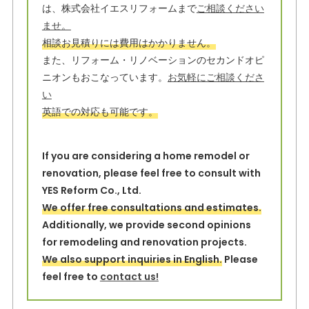
は、株式会社イエスリフォームまで
ご相談ください
e
b
ませ。
r
o
相談お見積りには費用はかかりません。
o
また、リフォーム・リノベーションのセカンドオピ
ニオンもおこなっています。
お気軽にご相談くださ
k
い
英語での対応も可能です。
If you are considering a home remodel or
renovation, please feel free to consult with
YES Reform Co., Ltd.
We offer free consultations and estimates.
Additionally, we provide second opinions
for remodeling and renovation projects.
We also support inquiries in English.
Please
feel free to
contact us!