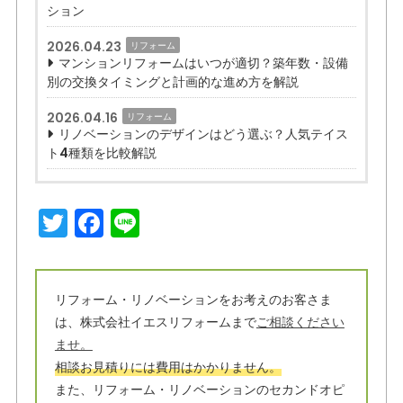
ション
2026.04.23
リフォーム
マンションリフォームはいつが適切？築年数・設備
別の交換タイミングと計画的な進め方を解説
2026.04.16
リフォーム
リノベーションのデザインはどう選ぶ？人気テイス
ト4種類を比較解説
T
F
Li
w
a
n
it
c
e
t
e
リフォーム・リノベーションをお考えのお客さま
は、株式会社イエスリフォームまで
ご相談ください
e
b
ませ。
r
o
相談お見積りには費用はかかりません。
o
また、リフォーム・リノベーションのセカンドオピ