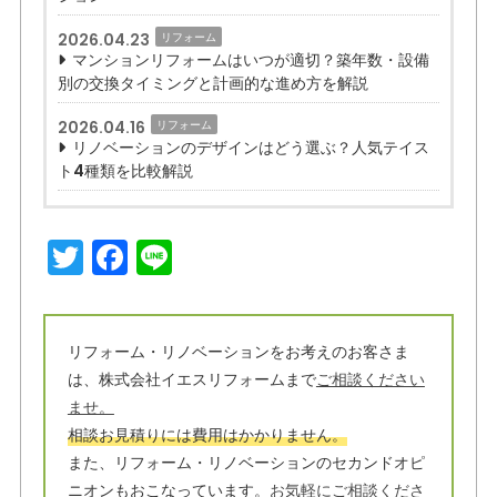
2026.04.23
リフォーム
マンションリフォームはいつが適切？築年数・設備
別の交換タイミングと計画的な進め方を解説
2026.04.16
リフォーム
リノベーションのデザインはどう選ぶ？人気テイス
ト4種類を比較解説
T
F
Li
w
a
n
it
c
e
t
e
リフォーム・リノベーションをお考えのお客さま
は、株式会社イエスリフォームまで
ご相談ください
e
b
ませ。
r
o
相談お見積りには費用はかかりません。
o
また、リフォーム・リノベーションのセカンドオピ
ニオンもおこなっています。
お気軽にご相談くださ