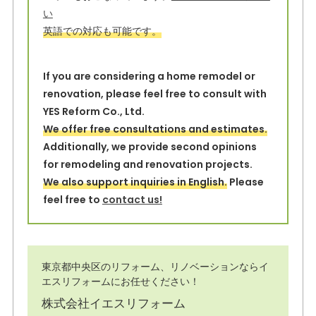
k
い
英語での対応も可能です。
If you are considering a home remodel or
renovation, please feel free to consult with
YES Reform Co., Ltd.
We offer free consultations and estimates.
Additionally, we provide second opinions
for remodeling and renovation projects.
We also support inquiries in English.
Please
feel free to
contact us!
東京都中央区のリフォーム、リノベーションならイ
エスリフォームにお任せください！
株式会社イエスリフォーム