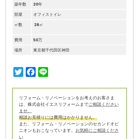
築年数
20年
部屋
オフィストイレ
㎡数
28㎡
費用
50万
場所
東京都千代田区神田
T
F
Li
w
a
n
it
c
e
リフォーム・リノベーションをお考えのお客さま
t
e
は、株式会社イエスリフォームまで
ご相談ください
e
b
ませ。
相談お見積りには費用はかかりません。
r
o
また、リフォーム・リノベーションのセカンドオピ
o
ニオンもおこなっています。
お気軽にご相談くださ
い