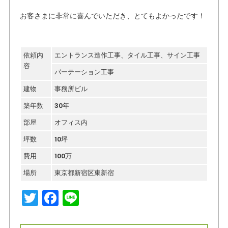
お客さまに非常に喜んでいただき、とてもよかったです！
依頼内
エントランス造作工事、タイル工事、サイン工事
容
パーテーション工事
建物
事務所ビル
築年数
30年
部屋
オフィス内
坪数
10坪
費用
100万
場所
東京都新宿区東新宿
T
F
Li
w
a
n