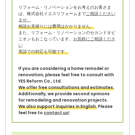
it
c
e
リフォーム・リノベーションをお考えのお客さま
t
e
は、株式会社イエスリフォームまで
ご相談ください
e
b
ませ。
相談お見積りには費用はかかりません。
r
o
また、リフォーム・リノベーションのセカンドオピ
o
ニオンもおこなっています。
お気軽にご相談くださ
い
k
英語での対応も可能です。
If you are considering a home remodel or
renovation, please feel free to consult with
YES Reform Co., Ltd.
We offer free consultations and estimates.
Additionally, we provide second opinions
for remodeling and renovation projects.
We also support inquiries in English.
Please
feel free to
contact us!