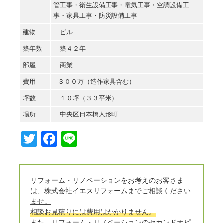
管工事・衛生設備工事・電気工事・空調設備工
事・家具工事・防災設備工事
建物
ビル
築年数
築４２年
部屋
商業
費用
３００万（造作家具含む）
坪数
１０坪（３３平米）
場所
中央区日本橋人形町
T
F
Li
w
a
n
it
c
e
リフォーム・リノベーションをお考えのお客さま
t
e
は、株式会社イエスリフォームまで
ご相談ください
e
b
ませ。
相談お見積りには費用はかかりません。
r
o
また、リフォーム・リノベーションのセカンドオピ