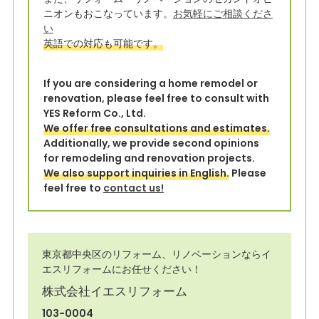
o
ニオンもおこなっています。
お気軽にご相談くださ
い
k
英語での対応も可能です。
If you are considering a home remodel or
renovation, please feel free to consult with
YES Reform Co., Ltd.
We offer free consultations and estimates.
Additionally, we provide second opinions
for remodeling and renovation projects.
We also support inquiries in English.
Please
feel free to
contact us!
東京都中央区のリフォーム、リノベーションならイ
エスリフォームにお任せください！
株式会社イエスリフォーム
103-0004