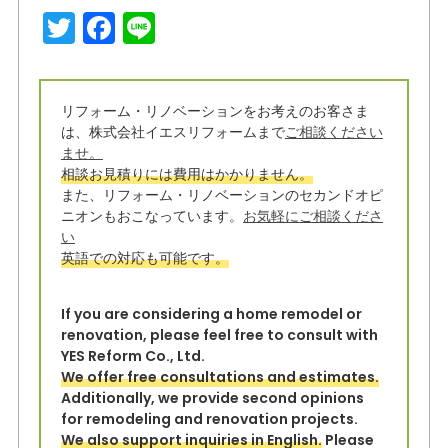
T
F
Li
w
a
n
it
c
e
リフォーム・リノベーションをお考えのお客さま
t
e
は、株式会社イエスリフォームまで
ご相談ください
e
b
ませ。
相談お見積りには費用はかかりません。
r
o
また、リフォーム・リノベーションのセカンドオピ
o
ニオンもおこなっています。
お気軽にご相談くださ
い
k
英語での対応も可能です。
If you are considering a home remodel or
renovation, please feel free to consult with
YES Reform Co., Ltd.
We offer free consultations and estimates.
Additionally, we provide second opinions
for remodeling and renovation projects.
We also support inquiries in English.
Please