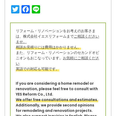
T
F
Li
w
a
n
it
c
e
リフォーム・リノベーションをお考えのお客さま
t
e
は、株式会社イエスリフォームまで
ご相談ください
e
b
ませ。
相談お見積りには費用はかかりません。
r
o
また、リフォーム・リノベーションのセカンドオピ
o
ニオンもおこなっています。
お気軽にご相談くださ
い
k
英語での対応も可能です。
If you are considering a home remodel or
renovation, please feel free to consult with
YES Reform Co., Ltd.
We offer free consultations and estimates.
Additionally, we provide second opinions
for remodeling and renovation projects.