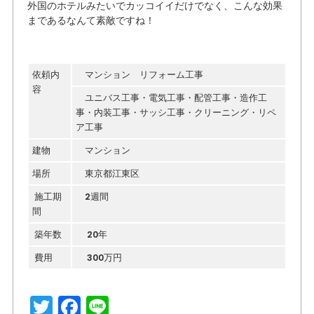
外国のホテルみたいでカッコイイだけでなく、こんな効果
まであるなんて素敵ですね！
依頼内
マンション リフォーム工事
容
ユニバス工事・電気工事・配管工事・造作工
事・内装工事・サッシ工事・クリーニング・リペ
ア工事
建物
マンション
場所
東京都江東区
施工期
2週間
間
築年数
20年
費用
300万円
T
F
Li