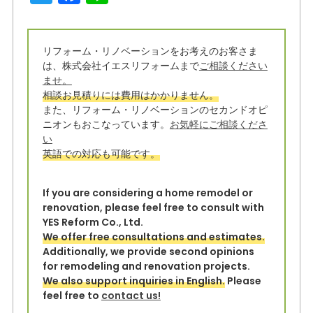
w
a
n
it
c
e
リフォーム・リノベーションをお考えのお客さま
t
e
は、株式会社イエスリフォームまで
ご相談ください
e
b
ませ。
相談お見積りには費用はかかりません。
r
o
また、リフォーム・リノベーションのセカンドオピ
o
ニオンもおこなっています。
お気軽にご相談くださ
い
k
英語での対応も可能です。
If you are considering a home remodel or
renovation, please feel free to consult with
YES Reform Co., Ltd.
We offer free consultations and estimates.
Additionally, we provide second opinions
for remodeling and renovation projects.
We also support inquiries in English.
Please
feel free to
contact us!