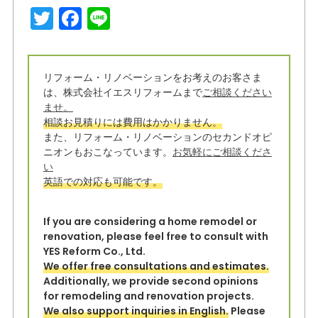
T
F
Li
w
a
n
it
c
e
リフォーム・リノベーションをお考えのお客さま
t
e
は、株式会社イエスリフォームまで
ご相談ください
e
b
ませ。
相談お見積りには費用はかかりません。
r
o
また、リフォーム・リノベーションのセカンドオピ
o
ニオンもおこなっています。
お気軽にご相談くださ
い
k
英語での対応も可能です。
If you are considering a home remodel or
renovation, please feel free to consult with
YES Reform Co., Ltd.
We offer free consultations and estimates.
Additionally, we provide second opinions
for remodeling and renovation projects.
We also support inquiries in English.
Please