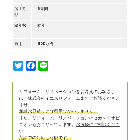
施工期
5週間
間
築年数
31年
費用
600万円
T
F
Li
w
a
n
it
c
e
リフォーム・リノベーションをお考えのお客さま
t
e
は、株式会社イエスリフォームまで
ご相談ください
e
b
ませ。
相談お見積りには費用はかかりません。
r
o
また、リフォーム・リノベーションのセカンドオピ
o
ニオンもおこなっています。
お気軽にご相談くださ
い
k
英語での対応も可能です。