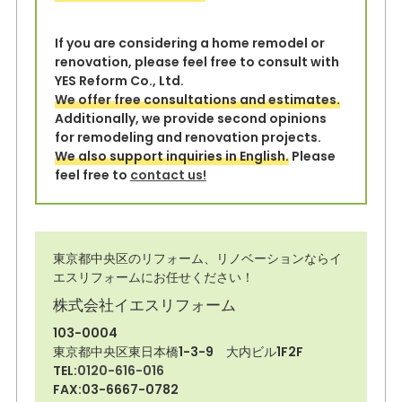
If you are considering a home remodel or
renovation, please feel free to consult with
YES Reform Co., Ltd.
We offer free consultations and estimates.
Additionally, we provide second opinions
for remodeling and renovation projects.
We also support inquiries in English.
Please
feel free to
contact us!
東京都中央区のリフォーム、リノベーションならイ
エスリフォームにお任せください！
株式会社イエスリフォーム
103-0004
東京都中央区東日本橋1-3-9 大内ビル1F2F
TEL:
0120-616-016
FAX:03-6667-0782