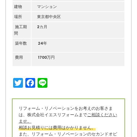
建物
マンション
場所
東京都中央区
施工期
2カ月
間
築年数
24年
費用
1700万円
T
F
Li
w
a
n
it
c
e
リフォーム・リノベーションをお考えのお客さま
t
e
は、株式会社イエスリフォームまで
ご相談ください
e
b
ませ。
相談お見積りには費用はかかりません。
r
o
また、リフォーム・リノベーションのセカンドオピ