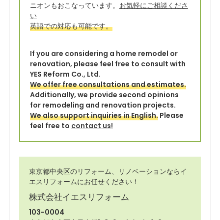
o
ニオンもおこなっています。
お気軽にご相談くださ
い
k
英語での対応も可能です。
If you are considering a home remodel or
renovation, please feel free to consult with
YES Reform Co., Ltd.
We offer free consultations and estimates.
Additionally, we provide second opinions
for remodeling and renovation projects.
We also support inquiries in English.
Please
feel free to
contact us!
東京都中央区のリフォーム、リノベーションならイ
エスリフォームにお任せください！
株式会社イエスリフォーム
103-0004