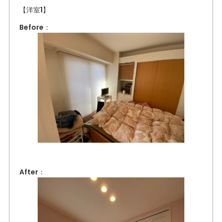
【洋室1】
Before：
After：