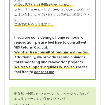
e
b
相談お見積りには費用はかかりません。
r
o
また、リフォーム・リノベーションのセカンドオピ
o
ニオンもおこなっています。
お気軽にご相談くださ
い
k
英語での対応も可能です。
If you are considering a home remodel or
renovation, please feel free to consult with
YES Reform Co., Ltd.
We offer free consultations and estimates.
Additionally, we provide second opinions
for remodeling and renovation projects.
We also support inquiries in English.
Please
feel free to
contact us!
東京都中央区のリフォーム、リノベーションならイ
エスリフォームにお任せください！