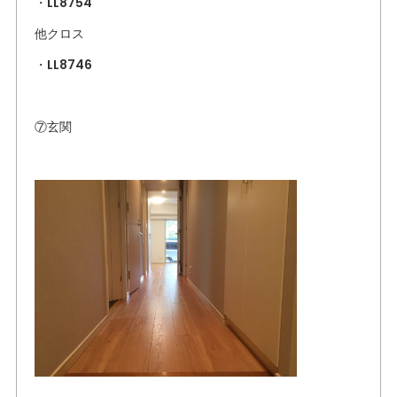
・LL8754
他クロス
・LL8746
⑦玄関