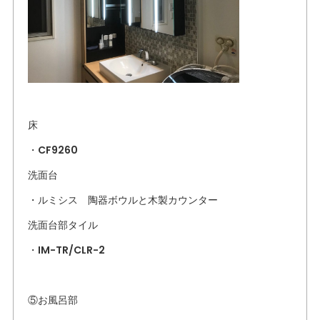
床
・CF9260
洗面台
・ルミシス 陶器ボウルと木製カウンター
洗面台部タイル
・IM-TR/CLR-2
⑤お風呂部