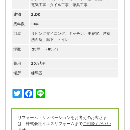
電気工事・タイル工事、家具工事
建物
2LDK
築年数
10年
部屋
リビングダイニング、キッチン、主寝室、洋室、
洗面所、廊下、トイレ
坪数
25坪 （85㎡）
費用
20万/坪
場所
練馬区
T
F
Li
w
a
n
it
c
e
リフォーム・リノベーションをお考えのお客さま
t
e
は、株式会社イエスリフォームまで
ご相談ください
ませ。