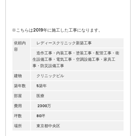
※こちらは2019年に施工した工事になります。
依頼内
レディースクリニック新築工事
容
造作工事・内装工事・塗装工事・配管工事・衛
生設備工事・電気工事・空調設備工事・家具工
事・防災設備工事
建物
クリニックビル
築年数
5築年
部屋
医療
費用
2300万
坪数
80坪
場所
東京都中央区