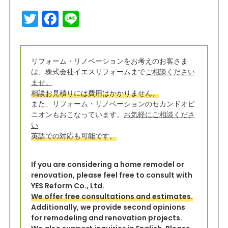
T
F
Li
w
a
n
it
c
e
リフォーム・リノベーションをお考えのお客さま
t
e
は、株式会社イエスリフォームまで
ご相談ください
e
b
ませ。
相談お見積りには費用はかかりません。
r
o
また、リフォーム・リノベーションのセカンドオピ
o
ニオンもおこなっています。
お気軽にご相談くださ
い
k
英語での対応も可能です。
If you are considering a home remodel or
renovation, please feel free to consult with
YES Reform Co., Ltd.
We offer free consultations and estimates.
Additionally, we provide second opinions
for remodeling and renovation projects.