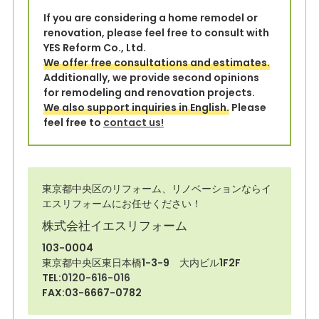
If you are considering a home remodel or
renovation, please feel free to consult with
YES Reform Co., Ltd.
We offer free consultations and estimates.
Additionally, we provide second opinions
for remodeling and renovation projects.
We also support inquiries in English.
Please
feel free to
contact us!
東京都中央区のリフォーム、リノベーションならイ
エスリフォームにお任せください！
株式会社イエスリフォーム
103-0004
東京都中央区東日本橋1-3-9 大内ビル1F2F
TEL:
0120-616-016
FAX:03-6667-0782