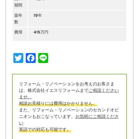
期間
築年
19年
数
費用
415万円
T
F
Li
w
a
n
it
c
e
リフォーム・リノベーションをお考えのお客さま
t
e
は、株式会社イエスリフォームまで
ご相談ください
e
b
ませ。
相談お見積りには費用はかかりません。
r
o
また、リフォーム・リノベーションのセカンドオピ
o
ニオンもおこなっています。
お気軽にご相談くださ
い
k
英語での対応も可能です。