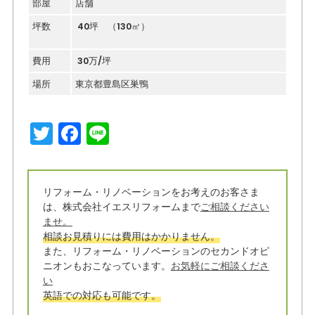
部屋
店舗
坪数
40坪 （130㎡）
費用
30万/坪
場所
東京都豊島区巣鴨
T
F
Li
w
a
n
it
c
e
リフォーム・リノベーションをお考えのお客さま
t
e
は、株式会社イエスリフォームまで
ご相談ください
e
b
ませ。
相談お見積りには費用はかかりません。
r
o
また、リフォーム・リノベーションのセカンドオピ
o
ニオンもおこなっています。
お気軽にご相談くださ
い
k
英語での対応も可能です。