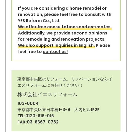
If you are considering a home remodel or
renovation, please feel free to consult with
YES Reform Co., Ltd.
We offer free consultations and estimates.
Additionally, we provide second opinions
for remodeling and renovation projects.
We also support inquiries in English.
Please
feel free to
contact us!
東京都中央区のリフォーム、リノベーションならイ
エスリフォームにお任せください！
株式会社イエスリフォーム
103-0004
東京都中央区東日本橋1-3-9 大内ビル1F2F
TEL:
0120-616-016
FAX:03-6667-0782