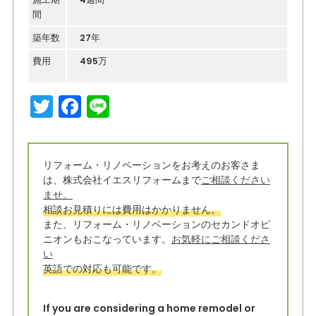
間
築年数
27年
費用
495万
T
F
Li
w
a
n
it
c
e
リフォーム・リノベーションをお考えのお客さま
t
e
は、株式会社イエスリフォームまで
ご相談ください
e
b
ませ。
相談お見積りには費用はかかりません。
r
o
また、リフォーム・リノベーションのセカンドオピ
o
ニオンもおこなっています。
お気軽にご相談くださ
い
k
英語での対応も可能です。
If you are considering a home remodel or