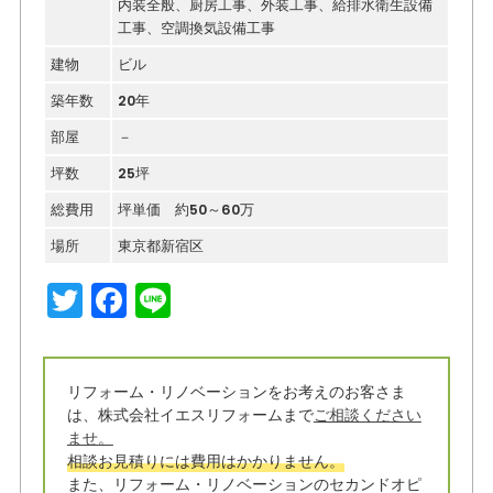
内装全般、厨房工事、外装工事、給排水衛生設備
工事、空調換気設備工事
建物
ビル
築年数
20年
部屋
－
坪数
25坪
総費用
坪単価 約50～60万
場所
東京都新宿区
T
F
Li
w
a
n
it
c
e
リフォーム・リノベーションをお考えのお客さま
t
e
は、株式会社イエスリフォームまで
ご相談ください
e
b
ませ。
相談お見積りには費用はかかりません。
r
o
また、リフォーム・リノベーションのセカンドオピ