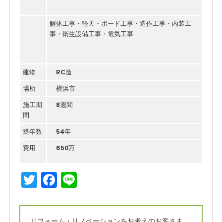
解体工事・軽天・ボード工事・造作工事・内装工
事・衛生設備工事・電気工事
建物
RC造
場所
横浜市
施工期
8週間
間
築年数
54年
費用
650万
T
F
Li
w
a
n
it
c
e
リフォーム・リノベーションをお考えのお客さま