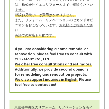
t
e
は、株式会社イエスリフォームまで
ご相談ください
e
b
ませ。
相談お見積りには費用はかかりません。
r
o
また、リフォーム・リノベーションのセカンドオピ
o
ニオンもおこなっています。
お気軽にご相談くださ
い
k
英語での対応も可能です。
If you are considering a home remodel or
renovation, please feel free to consult with
YES Reform Co., Ltd.
We offer free consultations and estimates.
Additionally, we provide second opinions
for remodeling and renovation projects.
We also support inquiries in English.
Please
feel free to
contact us!
東京都中央区のリフォーム、リノベーションならイ