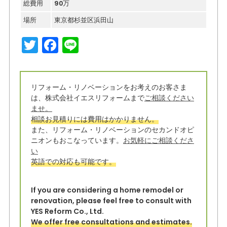
総費用
90万
場所
東京都杉並区浜田山
T
F
Li
w
a
n
it
c
e
リフォーム・リノベーションをお考えのお客さま
t
e
は、株式会社イエスリフォームまで
ご相談ください
e
b
ませ。
相談お見積りには費用はかかりません。
r
o
また、リフォーム・リノベーションのセカンドオピ
o
ニオンもおこなっています。
お気軽にご相談くださ
い
k
英語での対応も可能です。
If you are considering a home remodel or
renovation, please feel free to consult with
YES Reform Co., Ltd.
We offer free consultations and estimates.