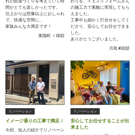
れの部屋づくりを考えていく時
わりを、イエスリフォームさん
間がとても楽しかったです。
の施工力で素敵に実現してもら
仕上がりは想像以上におしゃれ
えました。
で、快適な空間に。
工事中も細かく打合せをしてく
家族みんな大満足です！
ださり、安心してお任せできま
した。
東陽町 Ｉ様邸
ありがとうございました。
月島 K様邸
リノベーション
リノベーション
イメージ通りの工事で満足！
安心してお任せすることが出
来ました
今回、知人の紹介でリノベーシ