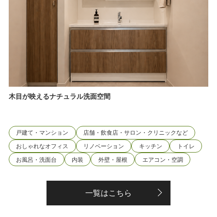
木目が映えるナチュラル洗面空間
戸建て・マンション
店舗・飲食店・サロン・クリニックなど
おしゃれなオフィス
リノベーション
キッチン
トイレ
お風呂・洗面台
内装
外壁・屋根
エアコン・空調
一覧はこちら