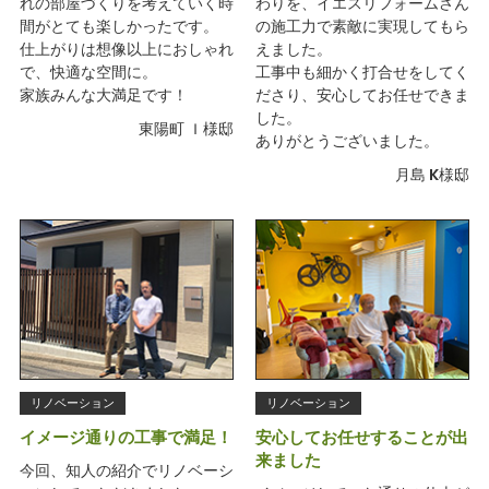
れの部屋づくりを考えていく時
わりを、イエスリフォームさん
間がとても楽しかったです。
の施工力で素敵に実現してもら
仕上がりは想像以上におしゃれ
えました。
で、快適な空間に。
工事中も細かく打合せをしてく
家族みんな大満足です！
ださり、安心してお任せできま
した。
東陽町 Ｉ様邸
ありがとうございました。
月島 K様邸
リノベーション
リノベーション
イメージ通りの工事で満足！
安心してお任せすることが出
来ました
今回、知人の紹介でリノベーシ