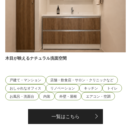
木目が映えるナチュラル洗面空間
戸建て・マンション
店舗・飲食店・サロン・クリニックなど
おしゃれなオフィス
リノベーション
キッチン
トイレ
お風呂・洗面台
内装
外壁・屋根
エアコン・空調
一覧はこちら