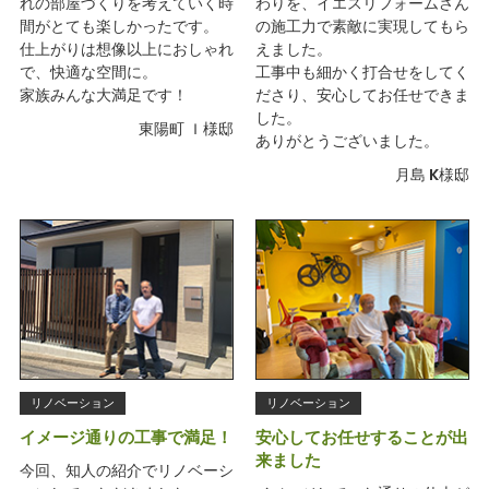
れの部屋づくりを考えていく時
わりを、イエスリフォームさん
間がとても楽しかったです。
の施工力で素敵に実現してもら
仕上がりは想像以上におしゃれ
えました。
で、快適な空間に。
工事中も細かく打合せをしてく
家族みんな大満足です！
ださり、安心してお任せできま
した。
東陽町 Ｉ様邸
ありがとうございました。
月島 K様邸
リノベーション
リノベーション
イメージ通りの工事で満足！
安心してお任せすることが出
来ました
今回、知人の紹介でリノベーシ