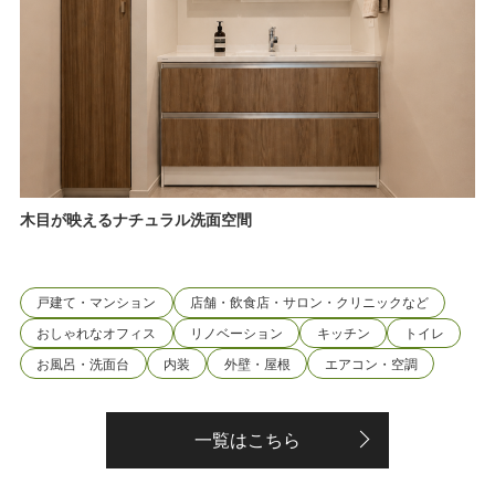
木目が映えるナチュラル洗面空間
戸建て・マンション
店舗・飲食店・サロン・クリニックなど
おしゃれなオフィス
リノベーション
キッチン
トイレ
お風呂・洗面台
内装
外壁・屋根
エアコン・空調
一覧はこちら