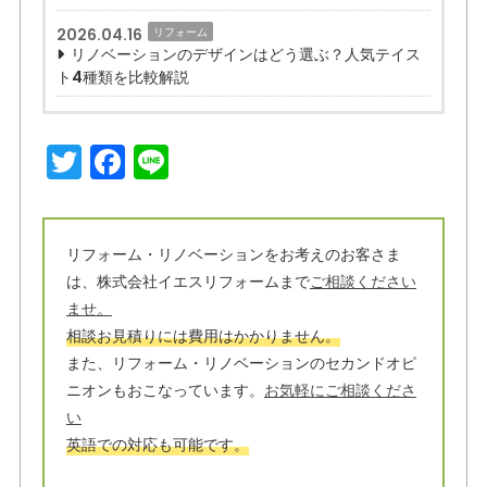
2026.04.16
リフォーム
リノベーションのデザインはどう選ぶ？人気テイス
ト4種類を比較解説
T
F
Li
w
a
n
it
c
e
t
e
リフォーム・リノベーションをお考えのお客さま
は、株式会社イエスリフォームまで
ご相談ください
e
b
ませ。
r
o
相談お見積りには費用はかかりません。
o
また、リフォーム・リノベーションのセカンドオピ
ニオンもおこなっています。
お気軽にご相談くださ
k
い
英語での対応も可能です。