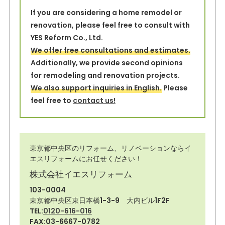
If you are considering a home remodel or
renovation, please feel free to consult with
YES Reform Co., Ltd.
We offer free consultations and estimates.
Additionally, we provide second opinions
for remodeling and renovation projects.
We also support inquiries in English.
Please
feel free to
contact us!
東京都中央区のリフォーム、リノベーションならイ
エスリフォームにお任せください！
株式会社イエスリフォーム
103-0004
東京都中央区東日本橋1-3-9 大内ビル1F2F
TEL:
0120-616-016
FAX:03-6667-0782