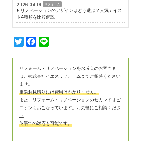
2026.04.16
リフォーム
リノベーションのデザインはどう選ぶ？人気テイス
ト4種類を比較解説
T
F
Li
w
a
n
it
c
e
t
e
リフォーム・リノベーションをお考えのお客さま
は、株式会社イエスリフォームまで
ご相談ください
e
b
ませ。
r
o
相談お見積りには費用はかかりません。
o
また、リフォーム・リノベーションのセカンドオピ
ニオンもおこなっています。
お気軽にご相談くださ
k
い
英語での対応も可能です。