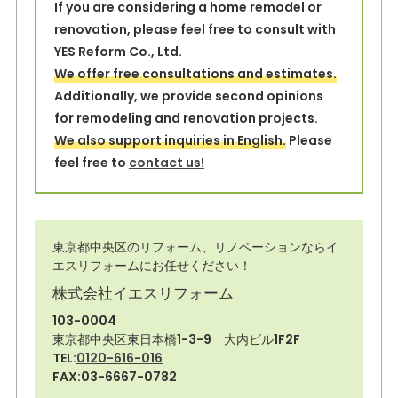
If you are considering a home remodel or
renovation, please feel free to consult with
YES Reform Co., Ltd.
We offer free consultations and estimates.
Additionally, we provide second opinions
for remodeling and renovation projects.
We also support inquiries in English.
Please
feel free to
contact us!
東京都中央区のリフォーム、リノベーションならイ
エスリフォームにお任せください！
株式会社イエスリフォーム
103-0004
東京都中央区東日本橋1-3-9 大内ビル1F2F
TEL:
0120-616-016
FAX:03-6667-0782