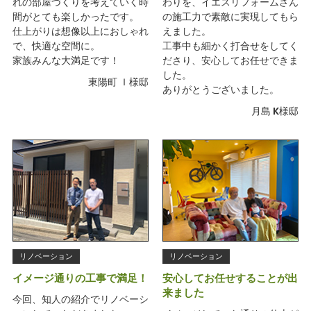
れの部屋づくりを考えていく時
わりを、イエスリフォームさん
間がとても楽しかったです。
の施工力で素敵に実現してもら
仕上がりは想像以上におしゃれ
えました。
で、快適な空間に。
工事中も細かく打合せをしてく
家族みんな大満足です！
ださり、安心してお任せできま
した。
東陽町 Ｉ様邸
ありがとうございました。
月島 K様邸
リノベーション
リノベーション
イメージ通りの工事で満足！
安心してお任せすることが出
来ました
今回、知人の紹介でリノベーシ