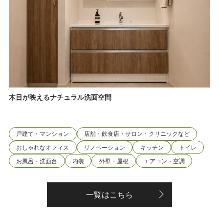
木目が映えるナチュラル洗面空間
戸建て・マンション
店舗・飲食店・サロン・クリニックなど
おしゃれなオフィス
リノベーション
キッチン
トイレ
お風呂・洗面台
内装
外壁・屋根
エアコン・空調
一覧はこちら