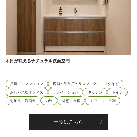
木目が映えるナチュラル洗面空間
戸建て・マンション
店舗・飲食店・サロン・クリニックなど
おしゃれなオフィス
リノベーション
キッチン
トイレ
お風呂・洗面台
内装
外壁・屋根
エアコン・空調
一覧はこちら