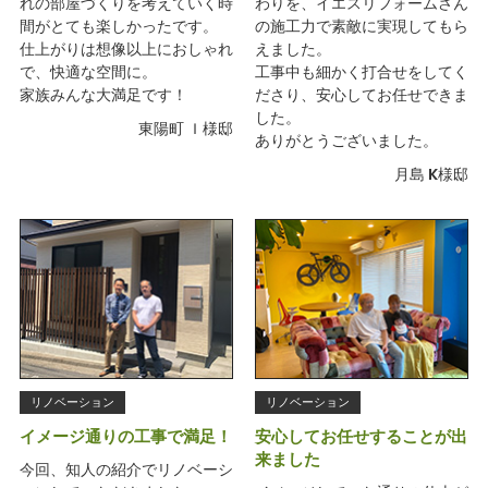
れの部屋づくりを考えていく時
わりを、イエスリフォームさん
間がとても楽しかったです。
の施工力で素敵に実現してもら
仕上がりは想像以上におしゃれ
えました。
で、快適な空間に。
工事中も細かく打合せをしてく
家族みんな大満足です！
ださり、安心してお任せできま
した。
東陽町 Ｉ様邸
ありがとうございました。
月島 K様邸
リノベーション
リノベーション
イメージ通りの工事で満足！
安心してお任せすることが出
来ました
今回、知人の紹介でリノベーシ