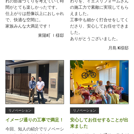
れの部屋づくりを考えていく時
わりを、イエスリフォームさん
間がとても楽しかったです。
の施工力で素敵に実現してもら
仕上がりは想像以上におしゃれ
えました。
で、快適な空間に。
工事中も細かく打合せをしてく
家族みんな大満足です！
ださり、安心してお任せできま
した。
東陽町 Ｉ様邸
ありがとうございました。
月島 K様邸
リノベーション
リノベーション
イメージ通りの工事で満足！
安心してお任せすることが出
来ました
今回、知人の紹介でリノベーシ