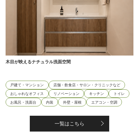
木目が映えるナチュラル洗面空間
戸建て・マンション
店舗・飲食店・サロン・クリニックなど
おしゃれなオフィス
リノベーション
キッチン
トイレ
お風呂・洗面台
内装
外壁・屋根
エアコン・空調
一覧はこちら