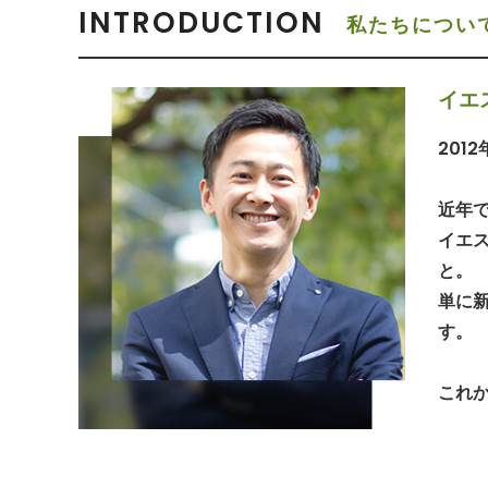
INTRODUCTION
私たちについ
イエ
201
近年で
イエ
と。
単に
す。
これ