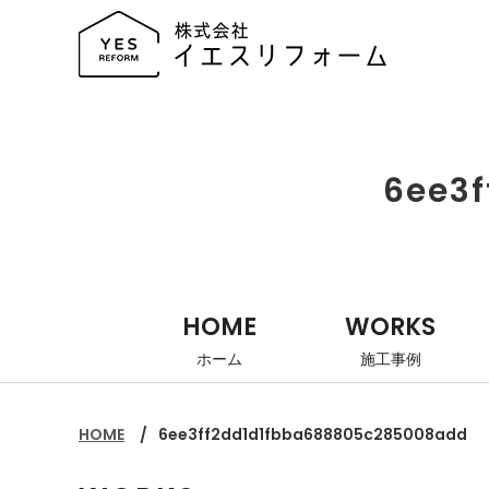
6ee3
HOME
WORKS
ホーム
施工事例
HOME
6ee3ff2dd1d1fbba688805c285008add