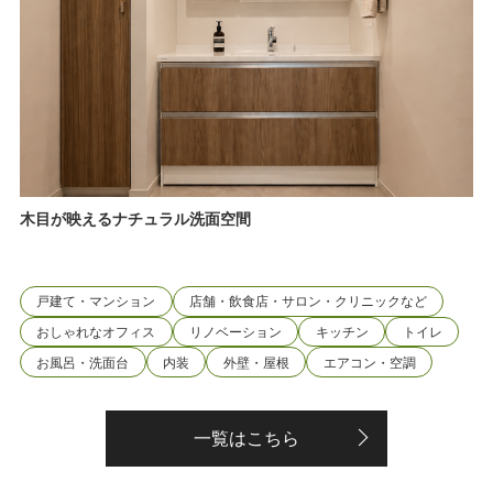
木目が映えるナチュラル洗面空間
戸建て・マンション
店舗・飲食店・サロン・クリニックなど
おしゃれなオフィス
リノベーション
キッチン
トイレ
お風呂・洗面台
内装
外壁・屋根
エアコン・空調
一覧はこちら