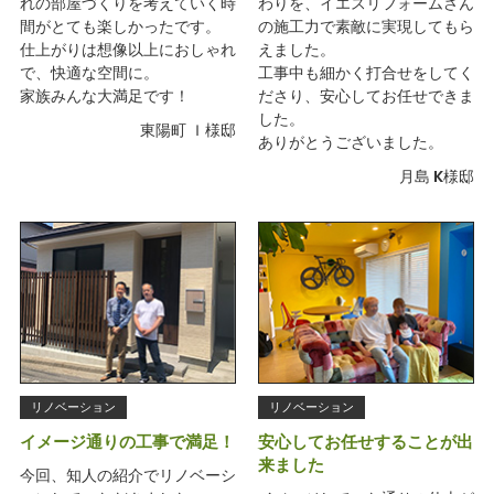
れの部屋づくりを考えていく時
わりを、イエスリフォームさん
間がとても楽しかったです。
の施工力で素敵に実現してもら
仕上がりは想像以上におしゃれ
えました。
で、快適な空間に。
工事中も細かく打合せをしてく
家族みんな大満足です！
ださり、安心してお任せできま
した。
東陽町 Ｉ様邸
ありがとうございました。
月島 K様邸
リノベーション
リノベーション
イメージ通りの工事で満足！
安心してお任せすることが出
来ました
今回、知人の紹介でリノベーシ