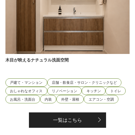
木目が映えるナチュラル洗面空間
戸建て・マンション
店舗・飲食店・サロン・クリニックなど
おしゃれなオフィス
リノベーション
キッチン
トイレ
お風呂・洗面台
内装
外壁・屋根
エアコン・空調
一覧はこちら