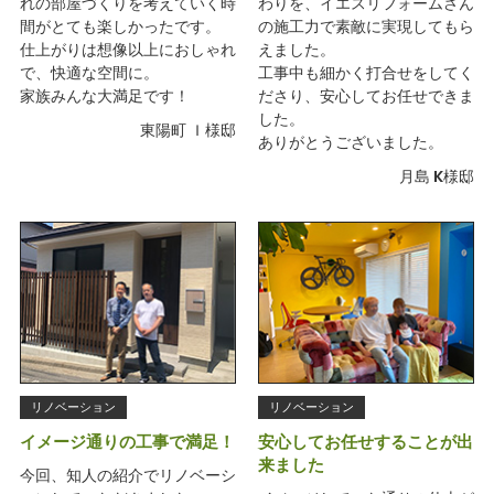
れの部屋づくりを考えていく時
わりを、イエスリフォームさん
間がとても楽しかったです。
の施工力で素敵に実現してもら
仕上がりは想像以上におしゃれ
えました。
で、快適な空間に。
工事中も細かく打合せをしてく
家族みんな大満足です！
ださり、安心してお任せできま
した。
東陽町 Ｉ様邸
ありがとうございました。
月島 K様邸
リノベーション
リノベーション
イメージ通りの工事で満足！
安心してお任せすることが出
来ました
今回、知人の紹介でリノベーシ