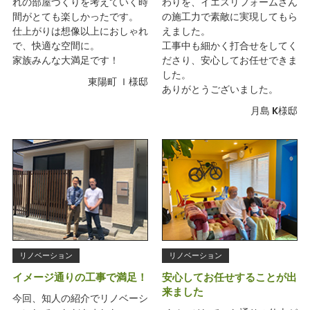
れの部屋づくりを考えていく時
わりを、イエスリフォームさん
間がとても楽しかったです。
の施工力で素敵に実現してもら
仕上がりは想像以上におしゃれ
えました。
で、快適な空間に。
工事中も細かく打合せをしてく
家族みんな大満足です！
ださり、安心してお任せできま
した。
東陽町 Ｉ様邸
ありがとうございました。
月島 K様邸
リノベーション
リノベーション
イメージ通りの工事で満足！
安心してお任せすることが出
来ました
今回、知人の紹介でリノベーシ