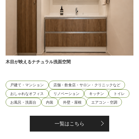
木目が映えるナチュラル洗面空間
戸建て・マンション
店舗・飲食店・サロン・クリニックなど
おしゃれなオフィス
リノベーション
キッチン
トイレ
お風呂・洗面台
内装
外壁・屋根
エアコン・空調
一覧はこちら