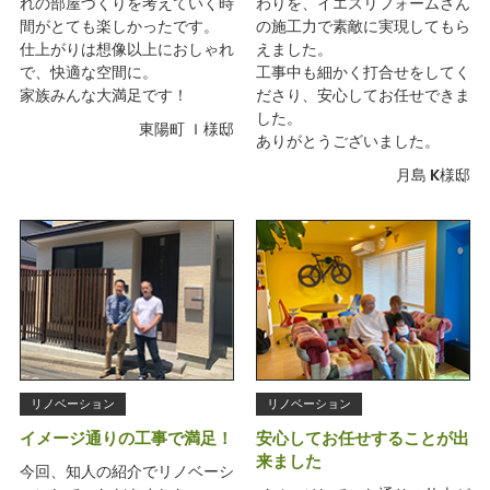
れの部屋づくりを考えていく時
わりを、イエスリフォームさん
間がとても楽しかったです。
の施工力で素敵に実現してもら
仕上がりは想像以上におしゃれ
えました。
で、快適な空間に。
工事中も細かく打合せをしてく
家族みんな大満足です！
ださり、安心してお任せできま
した。
東陽町 Ｉ様邸
ありがとうございました。
月島 K様邸
リノベーション
リノベーション
イメージ通りの工事で満足！
安心してお任せすることが出
来ました
今回、知人の紹介でリノベーシ