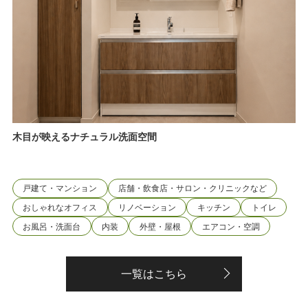
木目が映えるナチュラル洗面空間
戸建て・マンション
店舗・飲食店・サロン・クリニックなど
おしゃれなオフィス
リノベーション
キッチン
トイレ
お風呂・洗面台
内装
外壁・屋根
エアコン・空調
一覧はこちら