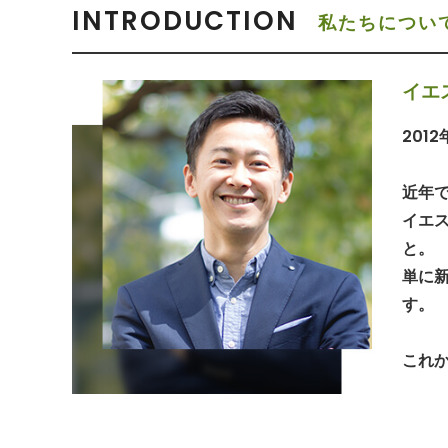
INTRODUCTION
私たちについ
イエ
201
近年で
イエ
と。
単に
す。
これ