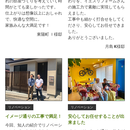
れの部屋づくりを考えていく時
わりを、イエスリフォームさん
間がとても楽しかったです。
の施工力で素敵に実現してもら
仕上がりは想像以上におしゃれ
えました。
で、快適な空間に。
工事中も細かく打合せをしてく
家族みんな大満足です！
ださり、安心してお任せできま
した。
東陽町 Ｉ様邸
ありがとうございました。
月島 K様邸
リノベーション
リノベーション
イメージ通りの工事で満足！
安心してお任せすることが出
来ました
今回、知人の紹介でリノベーシ