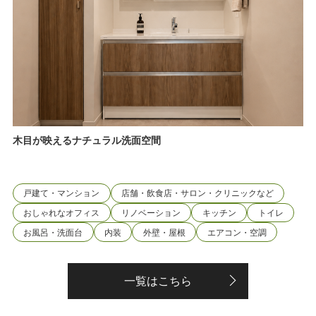
木目が映えるナチュラル洗面空間
戸建て・マンション
店舗・飲食店・サロン・クリニックなど
おしゃれなオフィス
リノベーション
キッチン
トイレ
お風呂・洗面台
内装
外壁・屋根
エアコン・空調
一覧はこちら