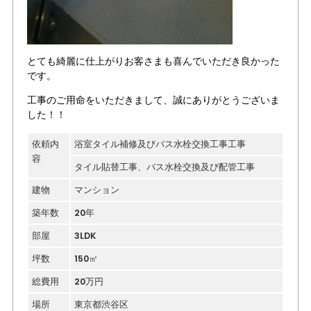
とても綺麗に仕上がりお客さまも喜んでいただき良かった
です。
工事のご用命をいただきまして、誠にありがとうございま
した！！
依頼内
浴室タイル補修及びバス水栓交換工事工事
容
タイル貼替工事、バス水栓交換及び配管工事
建物
マンション
築年数
20年
部屋
3LDK
坪数
150㎡
総費用
20万円
場所
東京都渋谷区