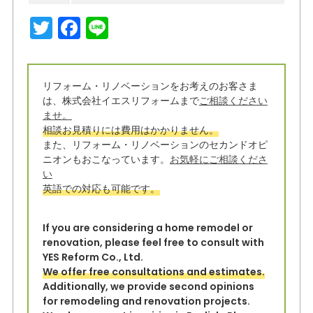
T
F
Li
w
a
n
it
c
e
リフォーム・リノベーションをお考えのお客さま
t
e
は、株式会社イエスリフォームまで
ご相談ください
e
b
ませ。
相談お見積りには費用はかかりません。
r
o
また、リフォーム・リノベーションのセカンドオピ
o
ニオンもおこなっています。
お気軽にご相談くださ
い
k
英語での対応も可能です。
If you are considering a home remodel or
renovation, please feel free to consult with
YES Reform Co., Ltd.
We offer free consultations and estimates.
Additionally, we provide second opinions
for remodeling and renovation projects.