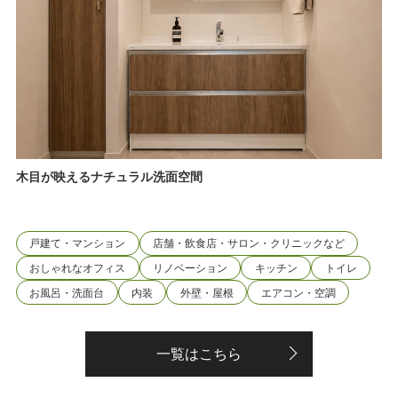
木目が映えるナチュラル洗面空間
戸建て・マンション
店舗・飲食店・サロン・クリニックなど
おしゃれなオフィス
リノベーション
キッチン
トイレ
お風呂・洗面台
内装
外壁・屋根
エアコン・空調
一覧はこちら