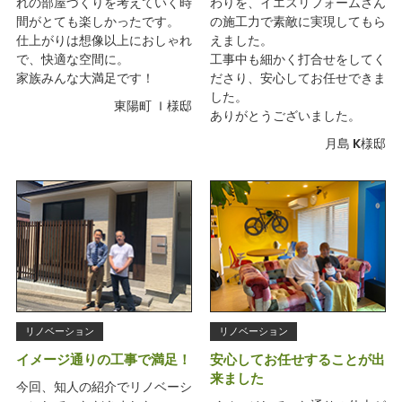
れの部屋づくりを考えていく時
わりを、イエスリフォームさん
間がとても楽しかったです。
の施工力で素敵に実現してもら
仕上がりは想像以上におしゃれ
えました。
で、快適な空間に。
工事中も細かく打合せをしてく
家族みんな大満足です！
ださり、安心してお任せできま
した。
東陽町 Ｉ様邸
ありがとうございました。
月島 K様邸
リノベーション
リノベーション
イメージ通りの工事で満足！
安心してお任せすることが出
来ました
今回、知人の紹介でリノベーシ