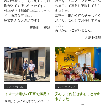
れの部屋づくりを考えていく時
わりを、イエスリフォームさん
間がとても楽しかったです。
の施工力で素敵に実現してもら
仕上がりは想像以上におしゃれ
えました。
で、快適な空間に。
工事中も細かく打合せをしてく
家族みんな大満足です！
ださり、安心してお任せできま
した。
東陽町 Ｉ様邸
ありがとうございました。
月島 K様邸
リノベーション
リノベーション
イメージ通りの工事で満足！
安心してお任せすることが出
来ました
今回、知人の紹介でリノベーシ