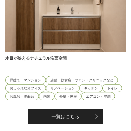
木目が映えるナチュラル洗面空間
戸建て・マンション
店舗・飲食店・サロン・クリニックなど
おしゃれなオフィス
リノベーション
キッチン
トイレ
お風呂・洗面台
内装
外壁・屋根
エアコン・空調
一覧はこちら