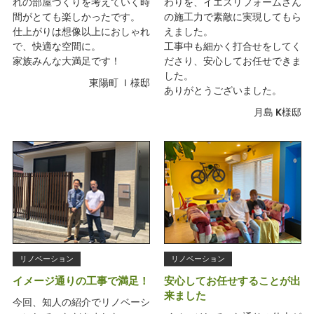
れの部屋づくりを考えていく時
わりを、イエスリフォームさん
間がとても楽しかったです。
の施工力で素敵に実現してもら
仕上がりは想像以上におしゃれ
えました。
で、快適な空間に。
工事中も細かく打合せをしてく
家族みんな大満足です！
ださり、安心してお任せできま
した。
東陽町 Ｉ様邸
ありがとうございました。
月島 K様邸
リノベーション
リノベーション
イメージ通りの工事で満足！
安心してお任せすることが出
来ました
今回、知人の紹介でリノベーシ