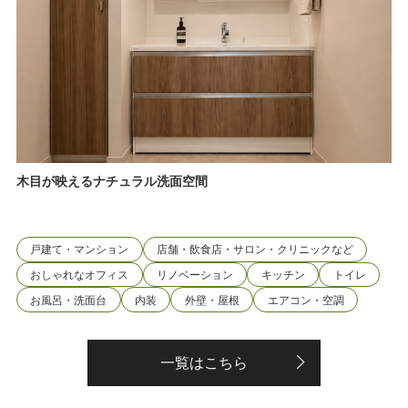
木目が映えるナチュラル洗面空間
戸建て・マンション
店舗・飲食店・サロン・クリニックなど
おしゃれなオフィス
リノベーション
キッチン
トイレ
お風呂・洗面台
内装
外壁・屋根
エアコン・空調
一覧はこちら