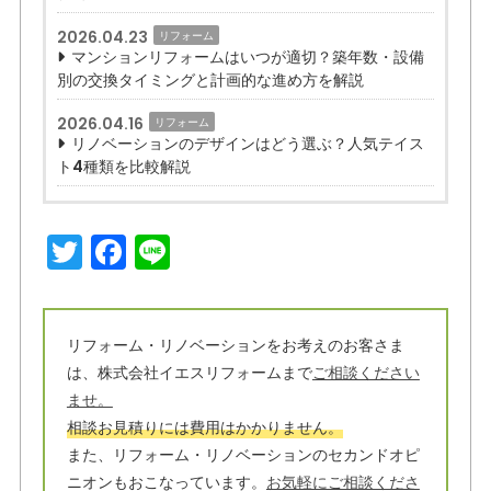
2026.04.23
リフォーム
マンションリフォームはいつが適切？築年数・設備
別の交換タイミングと計画的な進め方を解説
2026.04.16
リフォーム
リノベーションのデザインはどう選ぶ？人気テイス
ト4種類を比較解説
T
F
Li
w
a
n
it
c
e
t
e
リフォーム・リノベーションをお考えのお客さま
は、株式会社イエスリフォームまで
ご相談ください
e
b
ませ。
r
o
相談お見積りには費用はかかりません。
o
また、リフォーム・リノベーションのセカンドオピ
ニオンもおこなっています。
お気軽にご相談くださ