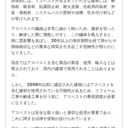
具体的には、アスベストが含まれていた主な建材には、断
熱材、吸音材、結露防止材、耐火皮膜、化粧用内装材、外
装・屋根材、システムバスの壁材や浴槽、吹き付け材など
が挙げられます。
アスベストの繊維は非常に細かく軽いため、建材を切った
り、解体した際に飛散しやすく、この繊維を吸入すると、
肺に悪影響を及ぼし、20年以上の潜伏期間を経て肺がんや
肺線維症などの重篤な病気を引き起こす危険性が明らかに
なりました。
現在ではアスベストを含む製品の製造、使用、輸入などは
禁止されており、現代の建築で使用されることはありませ
ん。
しかし、2006年以前に建設された建物にはアスベストを
含む建材が使用されている可能性があるため、リフォーム
工事や解体工事を行う前に、アスベストの事前調査が必要
になりました。
アスベストは安全な取り扱いと適切な処理が重要であり、
これに関する法律や規制が設けられています。