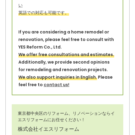
k
い
英語での対応も可能です。
If you are considering a home remodel or
renovation, please feel free to consult with
YES Reform Co., Ltd.
We offer free consultations and estimates.
Additionally, we provide second opinions
for remodeling and renovation projects.
We also support inquiries in English.
Please
feel free to
contact us!
東京都中央区のリフォーム、リノベーションならイ
エスリフォームにお任せください！
株式会社イエスリフォーム