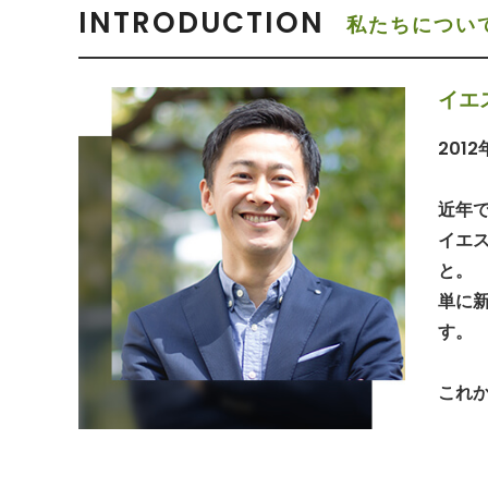
INTRODUCTION
私たちについ
イエ
201
近年で
イエ
と。
単に
す。
これ