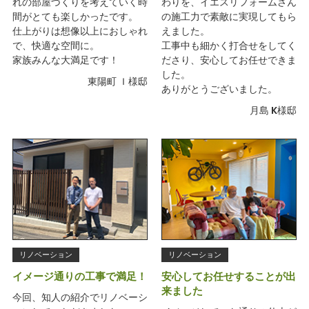
れの部屋づくりを考えていく時
わりを、イエスリフォームさん
間がとても楽しかったです。
の施工力で素敵に実現してもら
仕上がりは想像以上におしゃれ
えました。
で、快適な空間に。
工事中も細かく打合せをしてく
家族みんな大満足です！
ださり、安心してお任せできま
した。
東陽町 Ｉ様邸
ありがとうございました。
月島 K様邸
リノベーション
リノベーション
イメージ通りの工事で満足！
安心してお任せすることが出
来ました
今回、知人の紹介でリノベーシ