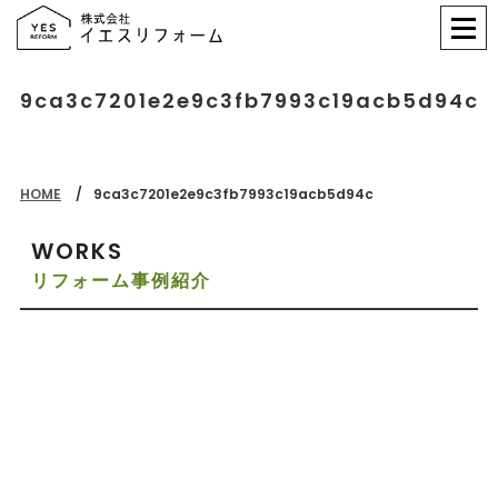
9ca3c7201e2e9c3fb7993c19acb5d94c
HOME
9ca3c7201e2e9c3fb7993c19acb5d94c
WORKS
リフォーム事例紹介