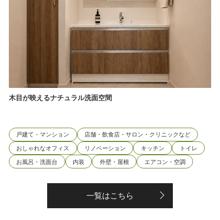
木目が映えるナチュラル洗面空間
戸建て・マンション
店舗・飲食店・サロン・クリニックなど
おしゃれなオフィス
リノベーション
キッチン
トイレ
お風呂・洗面台
内装
外壁・屋根
エアコン・空調
一覧はこちら