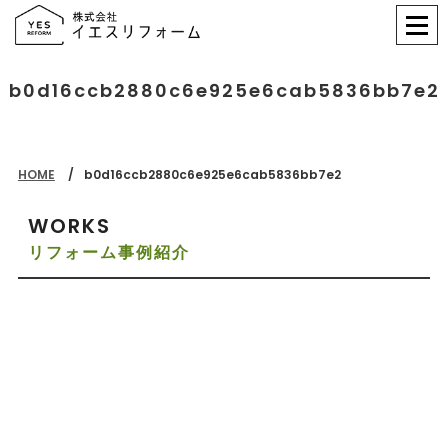
b0d16ccb2880c6e925e6cab5836bb7e2
HOME
b0d16ccb2880c6e925e6cab5836bb7e2
WORKS
リフォーム事例紹介