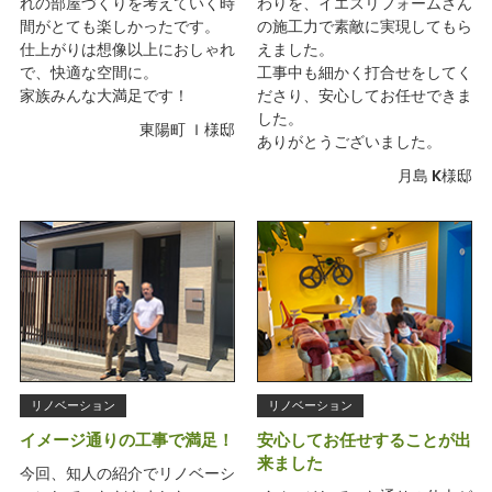
れの部屋づくりを考えていく時
わりを、イエスリフォームさん
間がとても楽しかったです。
の施工力で素敵に実現してもら
仕上がりは想像以上におしゃれ
えました。
で、快適な空間に。
工事中も細かく打合せをしてく
家族みんな大満足です！
ださり、安心してお任せできま
した。
東陽町 Ｉ様邸
ありがとうございました。
月島 K様邸
リノベーション
リノベーション
イメージ通りの工事で満足！
安心してお任せすることが出
来ました
今回、知人の紹介でリノベーシ