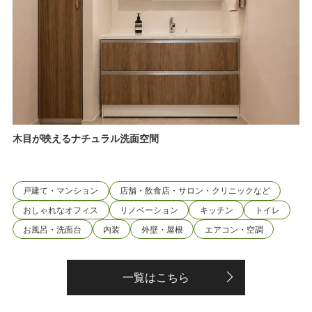
木目が映えるナチュラル洗面空間
戸建て・マンション
店舗・飲食店・サロン・クリニックなど
おしゃれなオフィス
リノベーション
キッチン
トイレ
お風呂・洗面台
内装
外壁・屋根
エアコン・空調
一覧はこちら