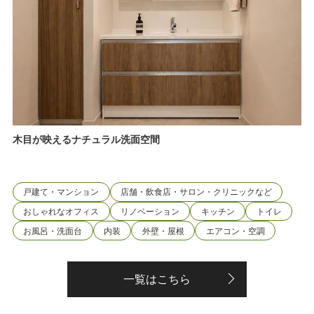
木目が映えるナチュラル洗面空間
戸建て・マンション
店舗・飲食店・サロン・クリニックなど
おしゃれなオフィス
リノベーション
キッチン
トイレ
お風呂・洗面台
内装
外壁・屋根
エアコン・空調
一覧はこちら