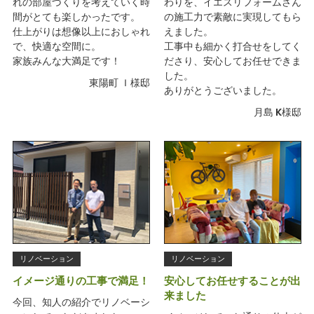
れの部屋づくりを考えていく時
わりを、イエスリフォームさん
間がとても楽しかったです。
の施工力で素敵に実現してもら
仕上がりは想像以上におしゃれ
えました。
で、快適な空間に。
工事中も細かく打合せをしてく
家族みんな大満足です！
ださり、安心してお任せできま
した。
東陽町 Ｉ様邸
ありがとうございました。
月島 K様邸
リノベーション
リノベーション
イメージ通りの工事で満足！
安心してお任せすることが出
来ました
今回、知人の紹介でリノベーシ