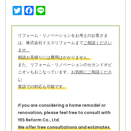
T
F
Li
w
a
n
it
c
e
t
e
リフォーム・リノベーションをお考えのお客さま
は、株式会社イエスリフォームまで
ご相談ください
e
b
ませ。
r
o
相談お見積りには費用はかかりません。
o
また、リフォーム・リノベーションのセカンドオピ
ニオンもおこなっています。
お気軽にご相談くださ
k
い
英語での対応も可能です。
If you are considering a home remodel or
renovation, please feel free to consult with
YES Reform Co., Ltd.
We offer free consultations and estimates.